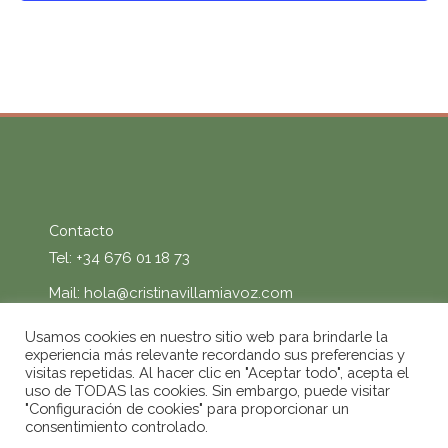
Contacto
Tel: +34 676 01 18 73
Mail:
hola@cristinavillamiavoz.com
Usamos cookies en nuestro sitio web para brindarle la
experiencia más relevante recordando sus preferencias y
visitas repetidas. Al hacer clic en "Aceptar todo", acepta el
GET SOCIAL
uso de TODAS las cookies. Sin embargo, puede visitar
"Configuración de cookies" para proporcionar un
consentimiento controlado.
© 2020 Cristina Villamía | Todos los derechos