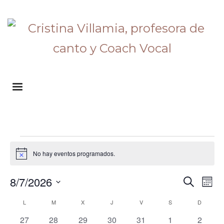
Eventos
No hay eventos programados.
Aviso
8/7/2026
Nave
Buscar
Na
Mes
Selecciona
de
de
Calendario
L
LUNES
M
MARTES
X
MIÉRCOLES
J
JUEVES
V
VIERNES
S
SÁBADO
D
DOMIN
la
0
0
0
0
0
0
0
27
28
29
30
31
1
2
fecha.
búsq
vis