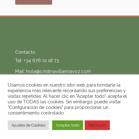
Contacto
Tel: +34 676 01 18 73
Mail:
hola@cristinavillamiavoz.com
Usamos cookies en nuestro sitio web para brindarle la
experiencia más relevante recordando sus preferencias y
visitas repetidas. Al hacer clic en "Aceptar todo", acepta el
GET SOCIAL
uso de TODAS las cookies. Sin embargo, puede visitar
"Configuración de cookies" para proporcionar un
consentimiento controlado.
© 2020 Cristina Villamía | Todos los derechos
reservados |
Aviso legal
|
Política de Privacidad y
Cookies
Ajustes de Cookies
Aceptar todo
Rechazar